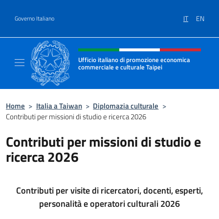
Salta al contenuto
IT
EN
Governo Italiano
Intestazione sito, social e menù
Ufficio italiano di promozione economica
commerciale e culturale Taipei
Il nuovo sito dell'Ufficio italiano di promo
Home
>
Italia a Taiwan
>
Diplomazia culturale
>
Contributi per missioni di studio e ricerca 2026
Contributi per missioni di studio e
ricerca 2026
Contributi per visite di ricercatori, docenti, esperti,
personalità e operatori culturali 2026