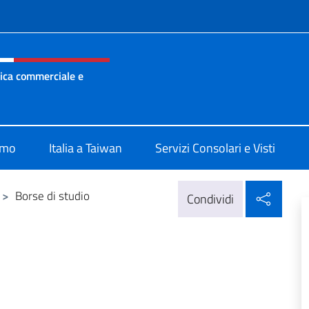
e menù
mica commerciale e
 di promozione economica commerciale e culturale Taipei
amo
Italia a Taiwan
Servizi Consolari e Visti
Condi
>
Borse di studio
Condividi