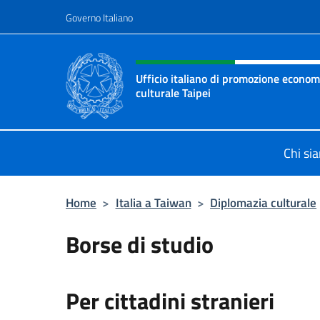
Salta al contenuto
Governo Italiano
Intestazione sito, social 
Ufficio italiano di promozione econo
culturale Taipei
Il nuovo sito dell'Ufficio italiano
Chi si
Home
>
Italia a Taiwan
>
Diplomazia culturale
Borse di studio
Per cittadini stranieri