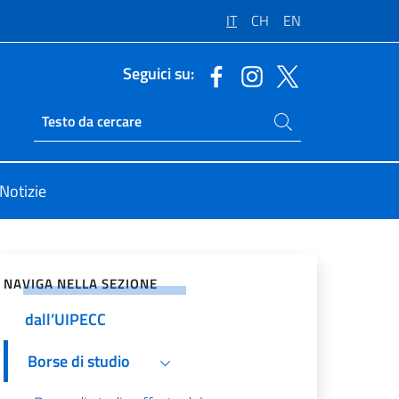
IT
CH
EN
Seguici su:
Cerca nel sito
Ricerca sito live
Notizie
vidi sui Social Network
NAVIGA NELLA SEZIONE
Attività culturali organizzate
dall’UIPECC
Borse di studio