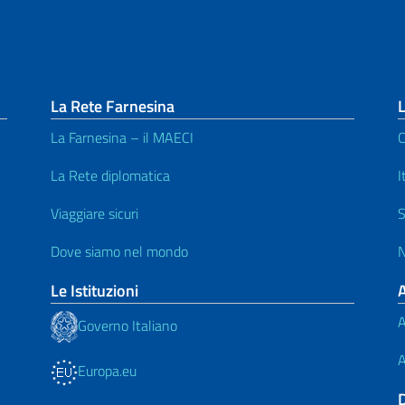
La Rete Farnesina
La Farnesina – il MAECI
C
La Rete diplomatica
I
Viaggiare sicuri
S
Dove siamo nel mondo
N
Le Istituzioni
A
Governo Italiano
A
Europa.eu