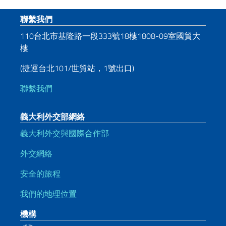
页脚部分
聯繫我們
110台北市基隆路一段333號18樓1808-09室國貿大
樓
(捷運台北101/世貿站，1號出口)
聯繫我們
義大利外交部網絡
義大利外交與國際合作部
外交網絡
安全的旅程
我們的地理位置
機構