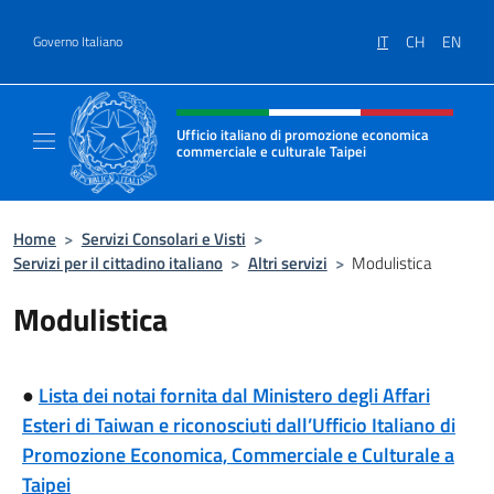
Salta al contenuto
IT
CH
EN
Governo Italiano
Intestazione sito, social e menù
Ufficio italiano di promozione economica
commerciale e culturale Taipei
Il nuovo sito dell'Ufficio italiano di promo
Home
>
Servizi Consolari e Visti
>
Servizi per il cittadino italiano
>
Altri servizi
>
Modulistica
Modulistica
●
Lista dei notai fornita dal Ministero degli Affari
Esteri di Taiwan e riconosciuti dall’Ufficio Italiano di
Promozione Economica, Commerciale e Culturale a
Taipei