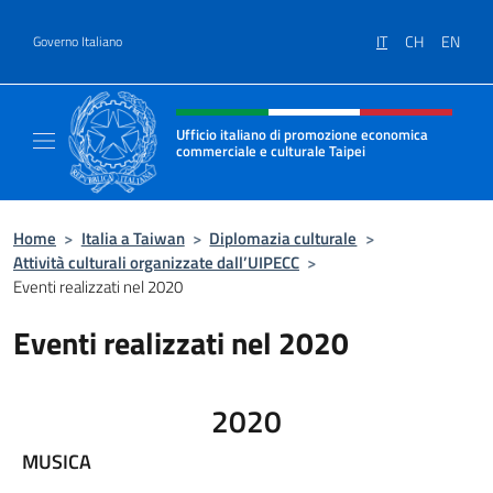
Salta al contenuto
IT
CH
EN
Governo Italiano
Intestazione sito, social e menù
Ufficio italiano di promozione economica
commerciale e culturale Taipei
Il nuovo sito dell'Ufficio italiano di promo
Home
>
Italia a Taiwan
>
Diplomazia culturale
>
Attività culturali organizzate dall’UIPECC
>
Eventi realizzati nel 2020
Eventi realizzati nel 2020
2020
MUSICA