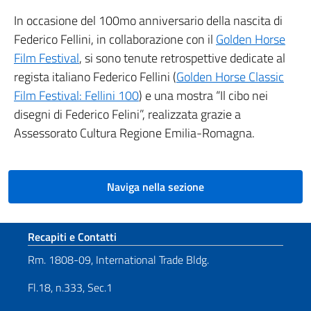
In occasione del 100mo anniversario della nascita di
Federico Fellini, in collaborazione con il
Golden Horse
Film Festival
, si sono tenute retrospettive dedicate al
regista italiano Federico Fellini (
Golden Horse Classic
Film Festival: Fellini 100
) e una mostra “Il cibo nei
disegni di Federico Felini”, realizzata grazie a
Assessorato Cultura Regione Emilia-Romagna.
Naviga nella sezione
Sezione footer
Recapiti e Contatti
Rm. 1808-09, International Trade Bldg.
Fl.18, n.333, Sec.1